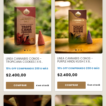
LINEA CANNABIS CONOS -
LINEA CANNABIS CONOS -
PURPLE HINDU KUSH | X 6
TROPICANA COOKIES | X 6
CONOS
CONOS
10% OFF
COMPRANDO 200 O MÁS
10% OFF
COMPRANDO 200 O MÁS
$2.400,00
$2.400,00
6
en stock
4
en stock