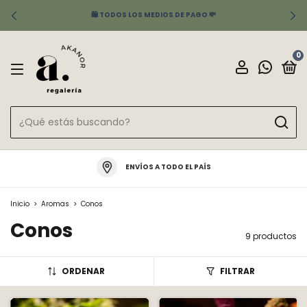
✨ ENVÍOS A TODO EL PAÍS - ANDREANI - CORREO ARGENTINO
0
ENVÍOS A TODO EL PAÍS
Inicio
>
Aromas
>
Conos
Conos
9 productos
ORDENAR
FILTRAR